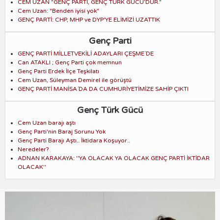
CEM UZAN "GENÇ PARTİ, GENÇ TÜRK GÜCÜ’DÜR."
Cem Uzan: "Benden iyisi yok"
GENÇ PARTİ: CHP, MHP ve DYP'YE ELİMİZİ UZATTIK
Genç Parti
GENÇ PARTİ MİLLETVEKİLİ ADAYLARI ÇEŞME`DE
Can ATAKLI ; Genç Parti çok memnun
Genç Parti Erdek İlçe Teşkilatı
Cem Uzan, Süleyman Demirel ile görüştü
GENÇ PARTİ MANİSA´DA DA CUMHURİYETİMİZE SAHİP ÇIKTI
Genç Türk Gücü
Cem Uzan barajı aştı
Genç Parti'nin Baraj Sorunu Yok
Genç Parti Barajı Aştı.. İktidara Koşuyor..
Neredeler?
ADNAN KARAKAYA: ''YA OLACAK YA OLACAK GENÇ PARTİ İKTİDAR
OLACAK''