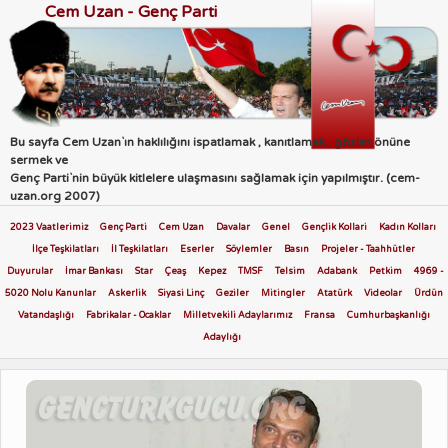
Cem Uzan - Genç Parti
Bu sayfa Cem Uzan`ın haklılığını ispatlamak , kanıtlamak , gözler önüne
sermek ve
Genç Parti`nin büyük kitlelere ulaşmasını sağlamak için yapılmıştır. (cem-
uzan.org 2007)
2023 Vaatlerimiz
Genç Parti
Cem Uzan
Davalar
Genel
Gençlik Kollari
Kadın Kolları
İlçe Teşkilatları
İl Teşkilatları
Eserler
Söylemler
Basın
Projeler - Taahhütler
Duyurular
İmar Bankası
Star
Çeaş
Kepez
TMSF
Telsim
Adabank
Petkim
4969 -
5020 Nolu Kanunlar
Askerlik
Siyasi Linç
Geziler
Mitingler
Atatürk
Videolar
Ürdün
Vatandaşlığı
Fabrikalar - Ocaklar
Milletvekili Adaylarımız
Fransa
Cumhurbaşkanlığı
Adaylığı