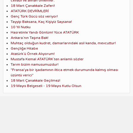
cevabı ve alınan önlemler:
18 Mart Çanakkale Zaferi!
ATATÜRK DEVRİMLERİ
Genç Türk Gücü söz veriyor!
Tayyip Baksana, Kaç Kişiyiz Saysana!
10 Yıl Nutku
Hasretinle Yandı Gönlüm! Yüce ATATÜRK
Ankara`nın Taşına Bak!
Muhtaç olduğun kudret, damarlarındaki asil kanda, mevcuttur!
Gençliğe Hitabe
Atatürk`ü Örnek Alıyorum!
Mustafa Kemal ATATÜRK`ten anlamlı sözler
Tarım bizim namusumuzdur!
"Fransa’ya bir işadamının iltica etmek durumunda kalmış olması
üzüntü verici"
18 Mart Çanakkale Geçilmez!
19 Mayıs Belgeseli - 19 Mayıs Kutlu Olsun