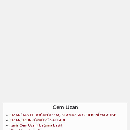
Cem Uzan
UZAN´DAN ERDOĞAN´A : "AÇIKLAMAZSA GEREKENİ YAPARIM"
UZAN UZUNKÖPRÜ'YÜ SALLADI
İzmir Cem Uzan`ı bağrına bastı!