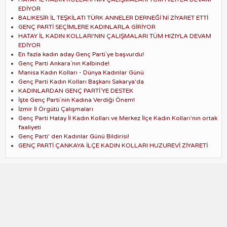
EDİYOR
BALIKESİR İL TEŞKİLATI TÜRK ANNELER DERNEĞİ´Nİ ZİYARET ETTİ
GENÇ PARTİ SEÇİMLERE KADINLARLA GİRİYOR
HATAY İL KADIN KOLLARI'NIN ÇALIŞMALARI TÜM HIZIYLA DEVAM
EDİYOR
En fazla kadın aday Genç Parti`ye başvurdu!
Genç Parti Ankara`nın Kalbinde!
Manisa Kadın Kolları - Dünya Kadınlar Günü
Genç Parti Kadın Kolları Başkanı Sakarya'da
KADINLARDAN GENÇ PARTİ`YE DESTEK
İşte Genç Parti`nin Kadına Verdiği Önem!
İzmir İl Örgütü Çalışmaları
Genç Parti Hatay İl Kadın Kolları ve Merkez İlçe Kadın Kolları'nın ortak
faaliyeti
Genç Parti' den Kadınlar Günü Bildirisi!
GENÇ PARTİ ÇANKAYA İLÇE KADIN KOLLARI HUZUREVİ ZİYARETİ