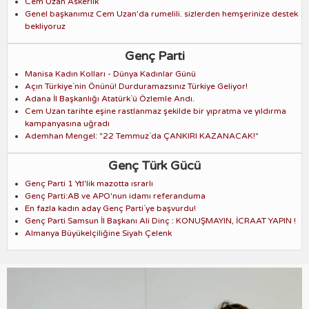
Cem Uzan Askerlik
Genel başkanımız Cem Uzan'da rumelili. sizlerden hemşerinize destek
bekliyoruz
Genç Parti
Manisa Kadın Kolları - Dünya Kadınlar Günü
Açın Türkiye`nin Önünü! Durduramazsınız Türkiye Geliyor!
Adana İl Başkanlığı Atatürk`ü Özlemle Andı.
Cem Uzan tarihte eşine rastlanmaz şekilde bir yıpratma ve yıldırma
kampanyasına uğradı
Ademhan Mengel: "22 Temmuz`da ÇANKIRI KAZANACAK!"
Genç Türk Gücü
Genç Parti 1 Ytl'lik mazotta ısrarlı
Genç Parti:AB ve APO'nun idamı referanduma
En fazla kadın aday Genç Parti`ye başvurdu!
Genç Parti Samsun İl Başkanı Ali Dinç : KONUŞMAYIN, İCRAAT YAPIN !
Almanya Büyükelçiliğine Siyah Çelenk