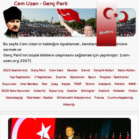
Cem Uzan - Genç Parti
Bu sayfa Cem Uzan`ın haklılığını ispatlamak , kanıtlamak , gözler önüne
sermek ve
Genç Parti`nin büyük kitlelere ulaşmasını sağlamak için yapılmıştır. (cem-
uzan.org 2007)
2023 Vaatlerimiz
Genç Parti
Cem Uzan
Davalar
Genel
Gençlik Kollari
Kadın Kolları
İlçe Teşkilatları
İl Teşkilatları
Eserler
Söylemler
Basın
Projeler - Taahhütler
Duyurular
İmar Bankası
Star
Çeaş
Kepez
TMSF
Telsim
Adabank
Petkim
4969 -
5020 Nolu Kanunlar
Askerlik
Siyasi Linç
Geziler
Mitingler
Atatürk
Videolar
Ürdün
Vatandaşlığı
Fabrikalar - Ocaklar
Milletvekili Adaylarımız
Fransa
Cumhurbaşkanlığı
Adaylığı