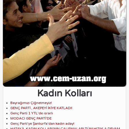
Kadın Kolları
Bayrağımızı Çiğnetmeyiz!
GENÇ PARTİ , AKEPEYİ İKİYE KATLADI!
Genç Parti 1 YTL'de ısrarlı
MODACI GENÇ PARTİ'DE
Genç Parti'ye Şanlıurfa'dan kadın aday!
HATAY İL KADIN KOLLARI'NIN ÇALIŞMALARI TÜM HIZIYLA DEVAM