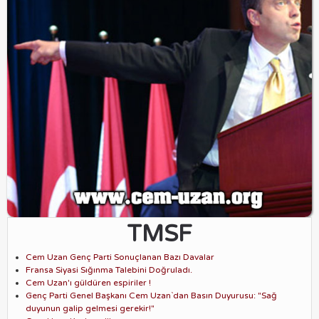
TMSF
Cem Uzan Genç Parti Sonuçlanan Bazı Davalar
Fransa Siyasi Sığınma Talebini Doğruladı.
Cem Uzan'ı güldüren espiriler !
Genç Parti Genel Başkanı Cem Uzan`dan Basın Duyurusu: "Sağ
duyunun galip gelmesi gerekir!"