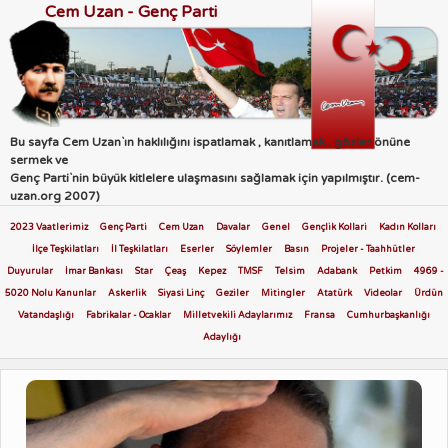
Cem Uzan - Genç Parti
Bu sayfa Cem Uzan`ın haklılığını ispatlamak , kanıtlamak , gözler önüne
sermek ve
Genç Parti`nin büyük kitlelere ulaşmasını sağlamak için yapılmıştır. (cem-
uzan.org 2007)
2023 Vaatlerimiz
Genç Parti
Cem Uzan
Davalar
Genel
Gençlik Kollari
Kadın Kolları
İlçe Teşkilatları
İl Teşkilatları
Eserler
Söylemler
Basın
Projeler - Taahhütler
Duyurular
İmar Bankası
Star
Çeaş
Kepez
TMSF
Telsim
Adabank
Petkim
4969 -
5020 Nolu Kanunlar
Askerlik
Siyasi Linç
Geziler
Mitingler
Atatürk
Videolar
Ürdün
Vatandaşlığı
Fabrikalar - Ocaklar
Milletvekili Adaylarımız
Fransa
Cumhurbaşkanlığı
Adaylığı