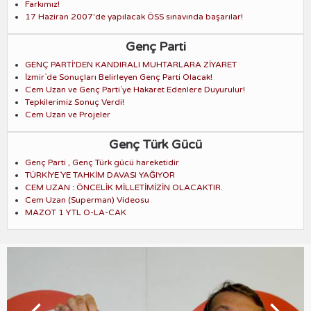
Farkımız!
17 Haziran 2007'de yapılacak ÖSS sınavında başarılar!
Genç Parti
GENÇ PARTİ'DEN KANDIRALI MUHTARLARA ZİYARET
İzmir`de Sonuçları Belirleyen Genç Parti Olacak!
Cem Uzan ve Genç Parti`ye Hakaret Edenlere Duyurulur!
Tepkilerimiz Sonuç Verdi!
Cem Uzan ve Projeler
Genç Türk Gücü
Genç Parti , Genç Türk gücü hareketidir
TÜRKİYE´YE TAHKİM DAVASI YAĞIYOR
CEM UZAN : ÖNCELİK MİLLETİMİZİN OLACAKTIR.
Cem Uzan (Superman) Videosu
MAZOT 1 YTL O-LA-CAK