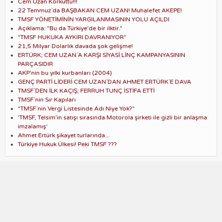
Cem Uzan Korkuttu!!!
22 Temmuz`da BAŞBAKAN CEM UZAN! Muhalefet AKEPE!
TMSF YÖNETİMİNİN YARGILANMASININ YOLU AÇILDI
Açıklama: "Bu da Türkiye'de bir ilktir."
"TMSF HUKUKA AYKIRI DAVRANIYOR"
21,5 Milyar Dolarlık davada şok gelişme!
ERTÜRK; CEM UZAN´A KARŞI SİYASİ LİNÇ KAMPANYASININ
PARÇASIDIR
AKP’nin bu yılki kurbanları (2004)
GENÇ PARTİ LİDERİ CEM UZAN`DAN AHMET ERTÜRK`E DAVA
TMSF`DEN İLK KAÇIŞ; FERRUH TUNÇ İSTİFA ETTİ
TMSF`nin Sır Kapıları
"TMSF`nin Vergi Listesinde Adı Niye Yok?"
'TMSF, Telsim’in satışı sırasında Motorola şirketi ile gizli bir anlaşma
imzalamış'
Ahmet Ertürk şikayet turlarında...
Türkiye Hukuk Ülkesi! Peki TMSF ???