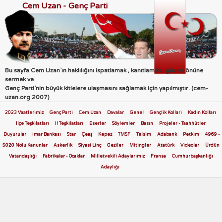
Cem Uzan - Genç Parti
Bu sayfa Cem Uzan`ın haklılığını ispatlamak , kanıtlamak , gözler önüne
sermek ve
Genç Parti`nin büyük kitlelere ulaşmasını sağlamak için yapılmıştır. (cem-
uzan.org 2007)
2023 Vaatlerimiz
Genç Parti
Cem Uzan
Davalar
Genel
Gençlik Kollari
Kadın Kolları
İlçe Teşkilatları
İl Teşkilatları
Eserler
Söylemler
Basın
Projeler - Taahhütler
Duyurular
İmar Bankası
Star
Çeaş
Kepez
TMSF
Telsim
Adabank
Petkim
4969 -
5020 Nolu Kanunlar
Askerlik
Siyasi Linç
Geziler
Mitingler
Atatürk
Videolar
Ürdün
Vatandaşlığı
Fabrikalar - Ocaklar
Milletvekili Adaylarımız
Fransa
Cumhurbaşkanlığı
Adaylığı