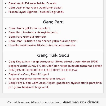
Barajı Aştık, Ezilenler İktidar Olacak!
Cem Uzan'ın eşi Alara Uzan İzmir adayı !
Fransa Siyasi Sığınma Talebini Doğruladı.
Genç Parti
Cem Uzan'ı güldüren espiriler !
Genç Parti Nurhak'ta da teşkilatlandı
Genç Parti Gümbür Gümbür
Cem Uzan: "iktidara son derece yakın durumdayız!"
Hayallerimizi bırakın, fikirlerimize hiç yetişemezler
Genç Türk Gücü
Çeaş Kepez için hesap soruyoruz! Görev süresi bugün dolan EPDK
Başkanı Yusuf Günay’a Cem Uzan`dan rekor düzeyde tazminat davası!
GENÇ PARTİ´DEN ERTÜRK´E 100 BİN YTL´LİK DAVA
Başkent`te Genç Parti Rüzgarı!
Yargıtay yerel mahkemenin kararını bozdu
Genç Parti Lideri Cem Uzan Akşam gazetesini ziyaret etti ve partisinin
programı hakkında bilgi verdi.
Cem-Uzan.org
(Gencturkgucu.org)
Atam Seni Çok Özledik