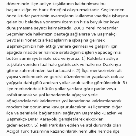
döneminde ilçe adliye teşkilatının kaldırırılması bu
başarısızlığın en bariz örneğini oluşturmaktadır. Seçilmeden
önce iktidar partisinin avantajlarını kullanma vaadiyle işbaşına
gelen bu belediye yönetimi ilçemizin hızla büyük bir köye
dünüşmesine seyirci kalmaktadır. 2009 Yerel Yönetimler
Seçimlerinde halkımızın desteği sağlanırsa ve Başmakçı
Sevdalısı Yönetici arkadaşlarımla işbaşına gelirsek
Başmakçımızın hak ettiği yerlere gelmesi ve gelişimi için
aşağıda maddeler halinde sıraladığımız işleri yapacağımızı
bütün samimiyetimizle söz veriyoruz. 1) Kaldırılan adliye
teşkilatı yeniden faal hale getirilecek ve halkımız Dazkırıya
gitme zahmetinden kurtarılacaktır. 2) İlçe merkezimizin alt
yapısı yenilenecek ve gerekli düzenlemeler yapılarak cok az
yağışda dahi gölü andıran yollar artık tarihe gömülecektir. 3)
İlçe merkezindeki bütün yollar şartlara göre parke veya
asfaltanacak ve yol kenarlarında ağaçsız yerle
ağaçlandırılacak kaldırımsız yol kenarlarına kaldırımlanarak
modern bir görünüme kavuşturulacaktır. 4) İlçemizin diğer
ilçe ve şehirlerle bağlantısını sağlayan Başmakçı-Dazkırı ve
Başmakçı-Dinar Karayolu genişletilerek ekxxxleri
giderilecektir. 5) Milli Park ilan edilen ve atıl durumda olan
Acıgöl Türk Turzimine kazandırılarak hem ülke hemde ilçe