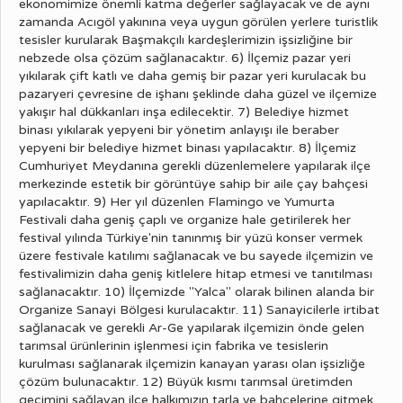
ekonomimize önemli katma değerler sağlayacak ve de aynı
zamanda Acıgöl yakınına veya uygun görülen yerlere turistlik
tesisler kurularak Başmakçılı kardeşlerimizin işsizliğine bir
nebzede olsa çözüm sağlanacaktır. 6) İlçemiz pazar yeri
yıkılarak çift katlı ve daha gemiş bir pazar yeri kurulacak bu
pazaryeri çevresine de işhanı şeklinde daha güzel ve ilçemize
yakışır hal dükkanları inşa edilecektir. 7) Belediye hizmet
binası yıkılarak yepyeni bir yönetim anlayışı ile beraber
yepyeni bir belediye hizmet binası yapılacaktır. 8) İlçemiz
Cumhuriyet Meydanına gerekli düzenlemelere yapılarak ilçe
merkezinde estetik bir görüntüye sahip bir aile çay bahçesi
yapılacaktır. 9) Her yıl düzenlen Flamingo ve Yumurta
Festivali daha geniş çaplı ve organize hale getirilerek her
festival yılında Türkiye'nin tanınmış bir yüzü konser vermek
üzere festivale katılımı sağlanacak ve bu sayede ilçemizin ve
festivalimizin daha geniş kitlelere hitap etmesi ve tanıtılması
sağlanacaktır. 10) İlçemizde "Yalca" olarak bilinen alanda bir
Organize Sanayi Bölgesi kurulacaktır. 11) Sanayicilerle irtibat
sağlanacak ve gerekli Ar-Ge yapılarak ilçemizin önde gelen
tarımsal ürünlerinin işlenmesi için fabrika ve tesislerin
kurulması sağlanarak ilçemizin kanayan yarası olan işsizliğe
çözüm bulunacaktır. 12) Büyük kısmı tarımsal üretimden
geçimini sağlayan ilçe halkımızın tarla ve bahçelerine gitmek