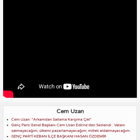
Cem Uzan
Cem Uzan: "Arkamdan Sallama Karşıma Çık!"
Genç Parti Genel Başkanı Cem Uzan Edirne'den Seslendi : Vatanı
satmayacağım, ülkemi pazarlamayacağım, milleti aldatmayacağım.
GENÇ PARTİ KEBAN İLÇE BAŞKANI HASAN ÖZDEMİR