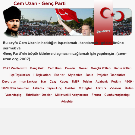
Cem Uzan - Genç Parti
Bu sayfa Cem Uzan`ın haklılığını ispatlamak , kanıtlamak , gözler önüne
sermek ve
Genç Parti`nin büyük kitlelere ulaşmasını sağlamak için yapılmıştır. (cem-
uzan.org 2007)
2023 Vaatlerimiz
Genç Parti
Cem Uzan
Davalar
Genel
Gençlik Kollari
Kadın Kolları
İlçe Teşkilatları
İl Teşkilatları
Eserler
Söylemler
Basın
Projeler - Taahhütler
Duyurular
İmar Bankası
Star
Çeaş
Kepez
TMSF
Telsim
Adabank
Petkim
4969 -
5020 Nolu Kanunlar
Askerlik
Siyasi Linç
Geziler
Mitingler
Atatürk
Videolar
Ürdün
Vatandaşlığı
Fabrikalar - Ocaklar
Milletvekili Adaylarımız
Fransa
Cumhurbaşkanlığı
Adaylığı