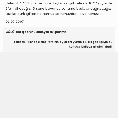
``Mazot 1 YTL olacak, zirai ilaçlar ve gübrelerde KDV`yi yüzde
1`e indireceğiz, 3 sene boyunca tohumu bedava dağıtacağız.
Bunlar Türk çiftçisine namus sözümüzdür`` diye konuştu.
01 07 2007
GÜLÜ: Baraj sorunu olmayan tek partiyiz
Tatlıses, "Bence Genç Parti'nin oy oranı yüzde 15. Birçok kişiyle bu
konuda iddiaya girdim" dedi.