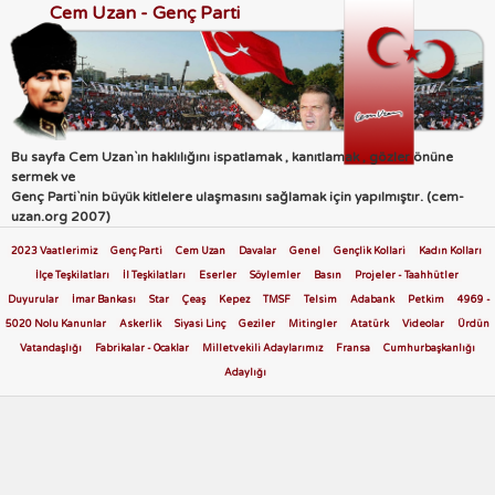
Cem Uzan - Genç Parti
Bu sayfa Cem Uzan`ın haklılığını ispatlamak , kanıtlamak , gözler önüne
sermek ve
Genç Parti`nin büyük kitlelere ulaşmasını sağlamak için yapılmıştır. (cem-
uzan.org 2007)
2023 Vaatlerimiz
Genç Parti
Cem Uzan
Davalar
Genel
Gençlik Kollari
Kadın Kolları
İlçe Teşkilatları
İl Teşkilatları
Eserler
Söylemler
Basın
Projeler - Taahhütler
Duyurular
İmar Bankası
Star
Çeaş
Kepez
TMSF
Telsim
Adabank
Petkim
4969 -
5020 Nolu Kanunlar
Askerlik
Siyasi Linç
Geziler
Mitingler
Atatürk
Videolar
Ürdün
Vatandaşlığı
Fabrikalar - Ocaklar
Milletvekili Adaylarımız
Fransa
Cumhurbaşkanlığı
Adaylığı