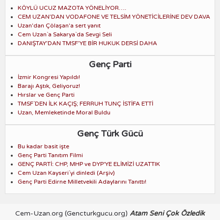
KÖYLÜ UCUZ MAZOTA YÖNELİYOR….
CEM UZAN’DAN VODAFONE VE TELSİM YÖNETİCİLERİNE DEV DAVA
Uzan'dan Çölaşan'a sert yanıt
Cem Uzan`a Sakarya`da Sevgi Seli
DANIŞTAY’DAN TMSF’YE BİR HUKUK DERSİ DAHA
Genç Parti
İzmir Kongresi Yapıldı!
Barajı Aştık, Geliyoruz!
Hırslar ve Genç Parti
TMSF`DEN İLK KAÇIŞ; FERRUH TUNÇ İSTİFA ETTİ
Uzan, Memleketinde Moral Buldu
Genç Türk Gücü
Bu kadar basit işte
Genç Parti Tanıtım Filmi
GENÇ PARTİ: CHP, MHP ve DYP'YE ELİMİZİ UZATTIK
Cem Uzan Kayseri`yi dinledi (Arşiv)
Genç Parti Edirne Milletvekili Adaylarını Tanıttı!
Cem-Uzan.org
(Gencturkgucu.org)
Atam Seni Çok Özledik