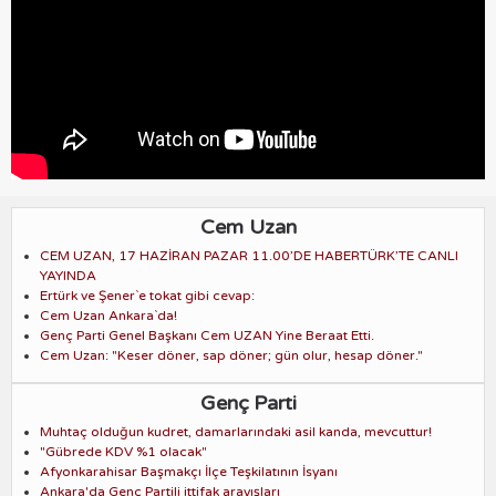
Cem Uzan
CEM UZAN, 17 HAZİRAN PAZAR 11.00’DE HABERTÜRK’TE CANLI
YAYINDA
Ertürk ve Şener`e tokat gibi cevap:
Cem Uzan Ankara`da!
Genç Parti Genel Başkanı Cem UZAN Yine Beraat Etti.
Cem Uzan: "Keser döner, sap döner; gün olur, hesap döner."
Genç Parti
Muhtaç olduğun kudret, damarlarındaki asil kanda, mevcuttur!
"Gübrede KDV %1 olacak"
Afyonkarahisar Başmakçı İlçe Teşkilatının İsyanı
Ankara'da Genç Partili ittifak arayışları