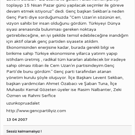
toplayıp 15 Nisan Pazar günü yapılacak seçimler ile göreve
devam etmek istiyoruz” dedi. Genç başkan Sekban'a neden
Genç Parti diye sorduğumuzda “Cem Uzan'ın sözünün eri,
vizyon sahibi bir insan olduğunu gördüm. Türkiyeyi Dünya
siyasi arenasında bulunması gereken noktaya
getirebileceğine, en iyi şekilde temsil edebileceğine inandığım
için aktif olarak genç partiden siyasete atıldım.
Ekonomisinden enerjisine kadar, burada gerekli bilgi ve
birikime sahip Türkiye ekonomisine yıllarca yatırım yapıp
istihdam üretmiş , radikal tüm kararları alabilecek bir iradeye
sahip olması itibarı ile Cem Uzan’ın partisindeyim.Genç
Parti'de bunu gördüm.’’ Genç parti tarafından atanan
yönetim kurulu şöyle oluşuyor. İlçe Başkanı Levent Sekban,
başkan yardımcıları Ahmet Özabacı ve Şaban Tuna, İlçe
Muhasibi Kemal Gözeten üyeler ise Rasim Nalbanter, Zeki
Özmen ve Rahmi Serfice
uzunkopruadalet
http://www.gencpartiliyiz.com
13 04 2007
Sessiz kalmamalıyız !