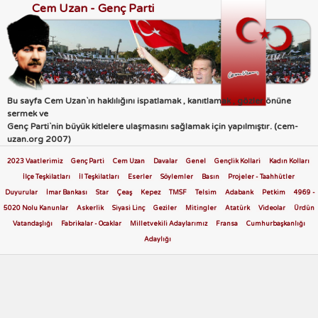
Cem Uzan - Genç Parti
Bu sayfa Cem Uzan`ın haklılığını ispatlamak , kanıtlamak , gözler önüne
sermek ve
Genç Parti`nin büyük kitlelere ulaşmasını sağlamak için yapılmıştır. (cem-
uzan.org 2007)
2023 Vaatlerimiz
Genç Parti
Cem Uzan
Davalar
Genel
Gençlik Kollari
Kadın Kolları
İlçe Teşkilatları
İl Teşkilatları
Eserler
Söylemler
Basın
Projeler - Taahhütler
Duyurular
İmar Bankası
Star
Çeaş
Kepez
TMSF
Telsim
Adabank
Petkim
4969 -
5020 Nolu Kanunlar
Askerlik
Siyasi Linç
Geziler
Mitingler
Atatürk
Videolar
Ürdün
Vatandaşlığı
Fabrikalar - Ocaklar
Milletvekili Adaylarımız
Fransa
Cumhurbaşkanlığı
Adaylığı