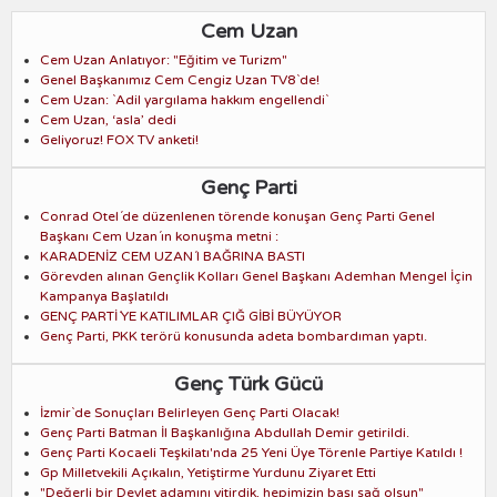
Cem Uzan
Cem Uzan Anlatıyor: "Eğitim ve Turizm"
Genel Başkanımız Cem Cengiz Uzan TV8`de!
Cem Uzan: `Adil yargılama hakkım engellendi`
Cem Uzan, ‘asla’ dedi
Geliyoruz! FOX TV anketi!
Genç Parti
Conrad Otel´de düzenlenen törende konuşan Genç Parti Genel
Başkanı Cem Uzan´ın konuşma metni :
KARADENİZ CEM UZAN´I BAĞRINA BASTI
Görevden alınan Gençlik Kolları Genel Başkanı Ademhan Mengel İçin
Kampanya Başlatıldı
GENÇ PARTİ´YE KATILIMLAR ÇIĞ GİBİ BÜYÜYOR
Genç Parti, PKK terörü konusunda adeta bombardıman yaptı.
Genç Türk Gücü
İzmir`de Sonuçları Belirleyen Genç Parti Olacak!
Genç Parti Batman İl Başkanlığına Abdullah Demir getirildi.
Genç Parti Kocaeli Teşkilatı'nda 25 Yeni Üye Törenle Partiye Katıldı !
Gp Milletvekili Açıkalın, Yetiştirme Yurdunu Ziyaret Etti
"Değerli bir Devlet adamını yitirdik, hepimizin başı sağ olsun"