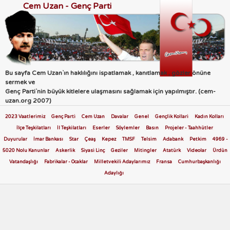
Cem Uzan - Genç Parti
Bu sayfa Cem Uzan`ın haklılığını ispatlamak , kanıtlamak , gözler önüne
sermek ve
Genç Parti`nin büyük kitlelere ulaşmasını sağlamak için yapılmıştır. (cem-
uzan.org 2007)
2023 Vaatlerimiz
Genç Parti
Cem Uzan
Davalar
Genel
Gençlik Kollari
Kadın Kolları
İlçe Teşkilatları
İl Teşkilatları
Eserler
Söylemler
Basın
Projeler - Taahhütler
Duyurular
İmar Bankası
Star
Çeaş
Kepez
TMSF
Telsim
Adabank
Petkim
4969 -
5020 Nolu Kanunlar
Askerlik
Siyasi Linç
Geziler
Mitingler
Atatürk
Videolar
Ürdün
Vatandaşlığı
Fabrikalar - Ocaklar
Milletvekili Adaylarımız
Fransa
Cumhurbaşkanlığı
Adaylığı