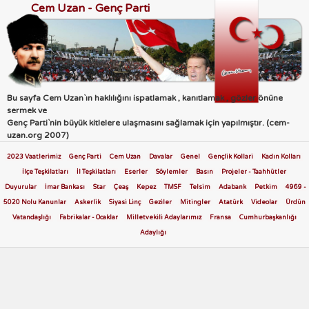
Cem Uzan - Genç Parti
Bu sayfa Cem Uzan`ın haklılığını ispatlamak , kanıtlamak , gözler önüne
sermek ve
Genç Parti`nin büyük kitlelere ulaşmasını sağlamak için yapılmıştır. (cem-
uzan.org 2007)
2023 Vaatlerimiz
Genç Parti
Cem Uzan
Davalar
Genel
Gençlik Kollari
Kadın Kolları
İlçe Teşkilatları
İl Teşkilatları
Eserler
Söylemler
Basın
Projeler - Taahhütler
Duyurular
İmar Bankası
Star
Çeaş
Kepez
TMSF
Telsim
Adabank
Petkim
4969 -
5020 Nolu Kanunlar
Askerlik
Siyasi Linç
Geziler
Mitingler
Atatürk
Videolar
Ürdün
Vatandaşlığı
Fabrikalar - Ocaklar
Milletvekili Adaylarımız
Fransa
Cumhurbaşkanlığı
Adaylığı