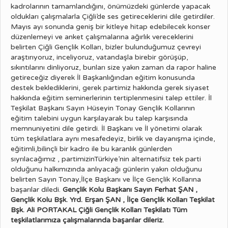
kadrolarının tamamlandığını, önümüzdeki günlerde yapacak
oldukları çalışmalarla Çiğli’de ses getireceklerini dile getirdiler.
Mayıs ayı sonunda geniş bir kitleye hitap edebilecek konser
düzenlemeyi ve anket çalışmalarına ağırlık vereceklerini
belirten Çiğli Gençlik Kolları, bizler bulunduğumuz çevreyi
araştırıyoruz, inceliyoruz, vatandaşla birebir görüşüp,
sıkıntılarını dinliyoruz, bunları size yakın zaman da rapor haline
getireceğiz diyerek İl Başkanlığından eğitim konusunda
destek beklediklerini, gerek partimiz hakkında gerek siyaset
hakkında eğitim seminerlerinin tertiplenmesini talep ettiler. İl
Teşkilat Başkanı Sayın Hüseyin Tonay Gençlik Kollarının
eğitim talebini uygun karşılayarak bu talep karşısında
memnuniyetini dile getirdi. İl Başkanı ve İl yönetimi olarak
tüm teşkilatlara aynı mesafedeyiz, birlik ve dayanışma içinde,
eğitimli,bilinçli bir kadro ile bu karanlık günlerden
sıyrılacağımız , partimizinTürkiye’nin alternatifsiz tek parti
olduğunu halkımızında anlıyacağı günlerin yakın olduğunu
belirten Sayın Tonay,İlçe Başkanı ve İlçe Gençlik Kollarına
başarılar diledi.
Gençlik Kolu Başkanı Sayın Ferhat ŞAN ,
Gençlik Kolu Bşk. Yrd. Erşan ŞAN , İlçe Gençlik Kolları Teşkilat
Bşk. Ali PORTAKAL
Çiğli Gençlik Kolları Teşkilatı
Tüm
teşkilatlarımıza çalışmalarında başarılar dileriz.