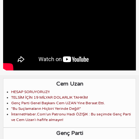
Cem Uzan
HESAP SORUYORUZ!!
TELSİM İÇİN 19 MİLYAR DOLARLIK TAHKİM
Genç Parti Genel Başkanı Cem UZAN Yine Beraat Etti.
"Bu Suçlamaların Hiçbiri Yerinde Değil!"
İnternetHaber.Com'un Patronu Hadi ÖZIŞIK : Bu seçimde Genç Parti
ve Cem Uzan'ı hafife almayın!
Genç Parti