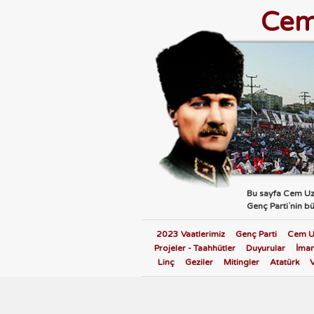
Cem
Bu sayfa Cem Uza
Genç Parti`nin b
2023 Vaatlerimiz
Genç Parti
Cem U
Projeler - Taahhütler
Duyurular
İmar
Linç
Geziler
Mitingler
Atatürk