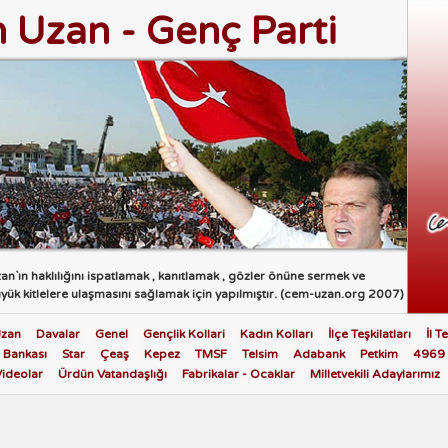
 Uzan - Genç Parti
n`ın haklılığını ispatlamak , kanıtlamak , gözler önüne sermek ve
üyük kitlelere ulaşmasını sağlamak için yapılmıştır. (cem-uzan.org 2007)
zan
Davalar
Genel
Gençlik Kollari
Kadın Kolları
İlçe Teşkilatları
İl T
 Bankası
Star
Çeaş
Kepez
TMSF
Telsim
Adabank
Petkim
4969 
Videolar
Ürdün Vatandaşlığı
Fabrikalar - Ocaklar
Milletvekili Adaylarımız