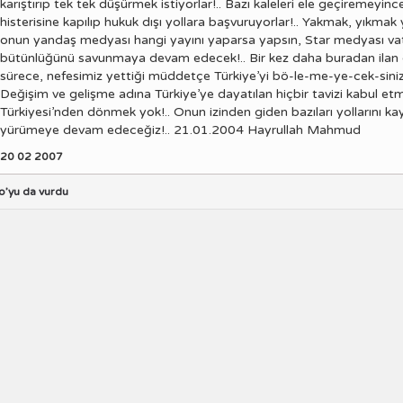
karıştırıp tek tek düşürmek istiyorlar!.. Bazı kaleleri ele geçiremeyinc
histerisine kapılıp hukuk dışı yollara başvuruyorlar!.. Yakmak, yıkma
onun yandaş medyası hangi yayını yaparsa yapsın, Star medyası va
bütünlüğünü savunmaya devam edecek!.. Bir kez daha buradan ilan
sürece, nefesimiz yettiği müddetçe Türkiye’yi bö-le-me-ye-cek-siniz!.
Değişim ve gelişme adına Türkiye’ye dayatılan hiçbir tavizi kabul etm
Türkiyesi’nden dönmek yok!.. Onun izinden giden bazıları yollarını ka
yürümeye devam edeceğiz!.. 21.01.2004 Hayrullah Mahmud
20 02 2007
o’yu da vurdu